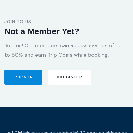
JOIN TO US
Not a Member Yet?
Join us! Our members can access savings of up
to 50% and earn Trip Coins while booking.
SIGN IN
REGISTER
A
LGM
iniciou suas atividades há 30 anos na cidade de