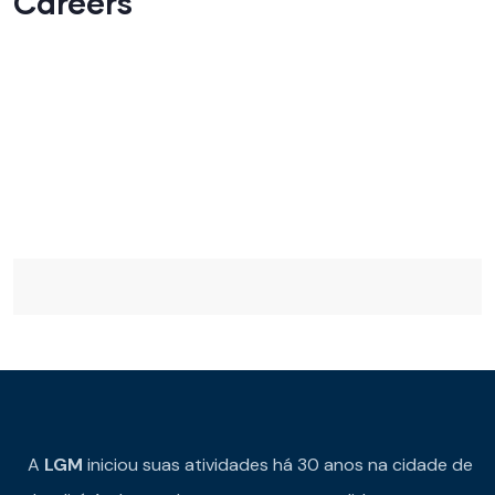
Careers
A
LGM
iniciou suas atividades há 30 anos na cidade de